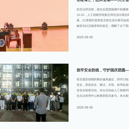
前言以辩启智，新生在思想碰撞中初露锋芒
16:20，人工智能学院新生辩论演示赛
幕。01雷雨轩老师发言新生演示赛开始
她首先以沉稳亲和的姿态，缓解了台下新
轻松的氛围。最后，她前倾身体，以恳切
新生，对辩论多了一份理解与向往，也为
2025-09-30
部分为辩论队工作展示。三名辩论骨干采
效，开展了系统、全面的有趣汇报。报告
交流活动以及在推动校园思辨文化建设方
以及图文并茂的展示形式，全面呈现了辩
质培养方面的成果。汇报过程中，
筑牢安全防线，守护国庆团圆—
前言国庆假期的脚步越来越近，同学们收
安全，营造安全、整洁、文明、有序的居住
舍安全检查活动。本次活动由人工智能学
生自治管理中心检查部部员参与。本次检
的居住安全，让每一位同学都能带着安心
好柜子、切断宿舍所有电源，将插头从插
2025-09-30
强调要把贵重物品随身携带，以防放在宿
了是否有违章电器、私拉电线、易燃易爆
副书记金玫、李书祥特别提醒辅导员们关
保护意识，假期期间尽量避免单独外出，