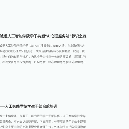
结协作致以诚挚谢意。她回顾了过去一年党建中心在党员发展基础工
院活动统筹等方面取得的工作成果，坦率指出部门协作不畅、工作创
毅笃行、同心致远”的感悟，寄语新一届干部传承实干精神，服务同
副书记为上一届党建中心学生干部颁发聘书，肯定他们在任职期间的
命名单，明确各部门负责人职责，勉励新任职干部不负重托、履行职
诚邀人工智能学院学子共塑“AI心理服务站”标识之魂
邀人工智能学院学子共筑“AI心理服务站”logo之墙。在上海师范大
正以科技赋能心理关怀的姿态，成为连接智能与心灵的桥梁。此刻，我
：以你们的创意与技术，为这个平台打造一枚兼具高级感、新颖性与
情，在视觉符号中绽放共鸣。以AI之智，绘心理服务之姿“AI心理服务
新融合载体，它既需要体现AI的前沿科技属性，又要传递心理服务的温
里最懂“AI语言”的创作者——你们能将算法的精密转化为视觉的韵
优质的logo，是“AI心理服务站”的精神徽章：它将成为师生识别我
象表达，更是学院跨领域创新的生动注脚。期待你们以AI专业视角，
文气”，让它成为校园心理服务的“智能名片”。以设计之美，铸品牌独特基
性的共振：它可以是极简的几何构成，暗合AI的
——人工智能学院学生干部启航培训
造一支信念坚、作风正、能力强的学生干部队伍，人工智能学院党总
题培训会。本次会议组织严密、内容翔实，标志着新学年学生干部培
培训会主要由党总支副书记金玫老师主持，各条学生自治队伍指导老