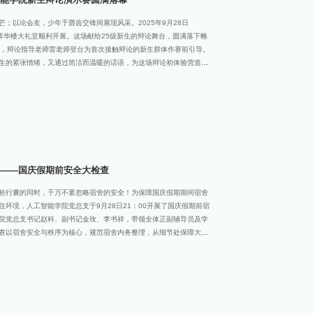
；以论会友，少年于唇齿交锋间展现风采。2025年9月28日
在晖华楼大礼堂顺利开展。这场献给25级新生的辩论舞台，圆满落下帷
前，辩论指导老师雷老师登台为首次接触辩论的新生群体作赛前引导。
生的紧张情绪，又通过简洁而温暖的话语，为这场辩论初体验营造了
的鼓励姿态传递对新生参与的期许，让不少原本抱着“看热闹”心态的
本次演示赛的顺利开展奠定了良好基础。02各部门工作汇报活动第二
用群口相声的形式，围绕人工智能学院辩论队的建设历程与工作成
内容涵盖辩论队的组织架构、人才培养机制、历年参赛成果、校内外
面的积极探索与显著成效。通过祥实的数据支撑、典型赛事案例回顾
论在提升学生逻辑思维能力、语言表达水平、团队协作素养和综合素
——国庆假期前安全大检查
拾行囊的同时，千万不要忽略宿舍的安全！为保障国庆假期期间宿舍
环境，人工智能学院党总支于9月28日21：00开展了国庆假期前宿
院党总支书记赵科、副书记金玫、李书祥，带领全体正副辅导员及学
查以宿舍安全与秩序为核心，规范宿舍内务整理，从细节处保障大家
迎接假期。辅导员们提醒同学们离校前务必检查到位：关闭门窗、锁
座中彻底拔出，从源头杜绝长时间待机引发的隐患。同时，辅导员们
舍丢失，宿舍里留下的物品应存放在安全的地方。另外，还重点核查
物品，保障无其他安全问题的发生。人工智能学院党总支书记赵科，
注留校同学的假期生活与安全，同时，他们还叮嘱同学们要增强自我
外出时务必做好个人防护与行程报备。若遇到困难或紧急情况，可第