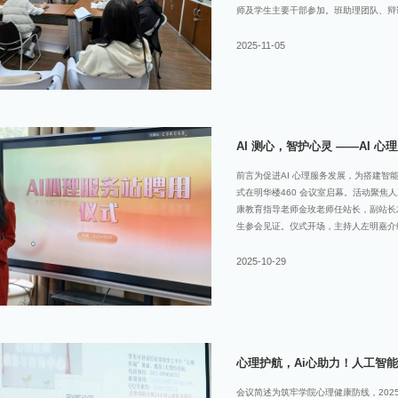
师及学生主要干部参加。班助理团队、辩论
题，精心设计了理论讲解、案例剖析与情
分团委、学生会干部培训会聚焦定位，明
2025-11-05
命，明确指出需以纯粹的“服务者”姿态
坚实的思想基础。党建中心、自管会干部
为所带学生干部解读了学院学生工作及干
工作的开展有章可循、有据可依，彰显了
统性的学习，不仅提升了学生干部责任
AI 测心，智护心灵 ——AI 
前言为促进AI 心理服务发展，为搭建智能助心
式在明华楼460 会议室启幕。活动聚
康教育指导老师金玫老师任站长，副站长
生参会见证。仪式开场，主持人左明嘉介
强调服务站在心理健康服务体系中的战略
优质心理支持。24 级学生代表钱天家
2025-10-29
动AI 心理服务事业发展，引发全场共
团队的身份认同与使命担当。活动同步发布AI
PPT、郭叙甫通过现场讲解解读：01第一阶
施，开展系统化人员培训02第二阶段:2026 
心理护航，Ai心助力！人工智能
顺利召开
会议简述为筑牢学院心理健康防线，2025年