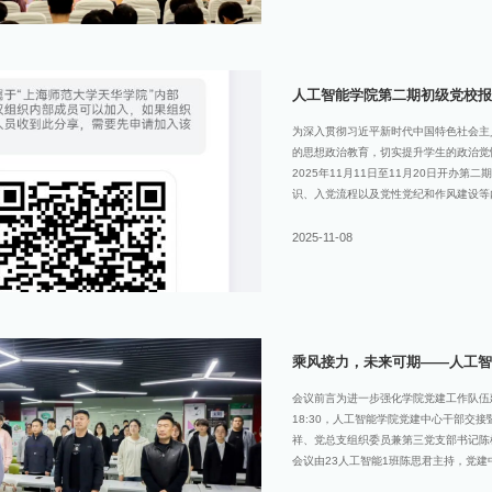
传递“家”与奋进力量，凭全方位出色表现
聚焦“深耕专业、团结担当”。班徽凸显
古韵新声，以鲜明特色获一等奖。二等奖2
练奋进精神。班徽
人工智能学院第二期初级党校报
为深入贯彻习近平新时代中国特色社会主
的思想政治教育，切实提升学生的政治觉
2025年11月11日至11月20日开办
识、入党流程以及党性党纪和作风建设等
人模式教育对广大学员进行教育，进一步
共产党员。报名须知：报名要求1、能服
2025-11-08
员；3、有无私奉献的觉悟。培训对象：
体中心撰文：陈思君排版：陈艺文审核：
乘风接力，未来可期——人工智
会议前言为进一步强化学院党建工作队伍建
18:30，人工智能学院党建中心干部交
祥、党总支组织委员兼第三党支部书记陈
会议由23人工智能1班陈思君主持，党建
任干部名单全体起立奏唱国歌上一届党建