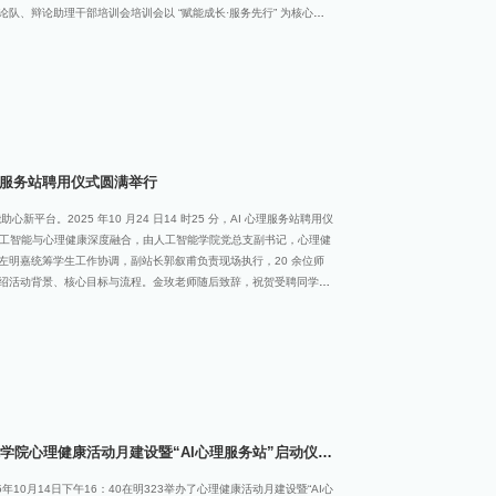
队、辩论助理干部培训会培训会以 “赋能成长·服务先行” 为核心主
景模拟三大环节，环环相扣，旨在全方位夯实学生干部的综合素养。
晰职责担当。会上，金玫老师着重强调了学生干部的核心角色与使
，严谨、务实地搭建起学院与学生之间的沟通桥梁，为后续工作奠定了
培训会规范引领，筑牢制度根基。会上，学生自治队伍指导老师纷纷
部管理细则，意在强化学生干部的规矩意识与纪律观念，确保了学生
管理的规范性与严肃性。整场培训节奏紧凑、内容充实。通过此次系
心理服务站聘用仪式圆满举行
新平台。2025 年10 月24 日14 时25 分，AI 心理服务站聘用仪
焦人工智能与心理健康深度融合，由人工智能学院党总支副书记，心理健
左明嘉统筹学生工作协调，副站长郭叙甫负责现场执行，20 余位师
绍活动背景、核心目标与流程。金玫老师随后致辞，祝贺受聘同学，
地位，鼓励大家发挥AI 技术优势，探索智能心理服务创新模式，提供
发言，分享投身服务站的初心与热情，承诺将与其他受聘同学携手，推
鸣。随后，金玫老师为同学们颁发聘书，同学们面露自豪，此环节强化了
 心理服务站2025-2026 年度 “三阶段” 发展路线图。左明嘉通过
段:2025 年10 月- 12 月聚焦基础建设，重点完善服务站软硬件设
年1 月- 6
学院心理健康活动月建设暨“AI心理服务站”启动仪式
10月14日下午16：40在明323举办了心理健康活动月建设暨“AI心