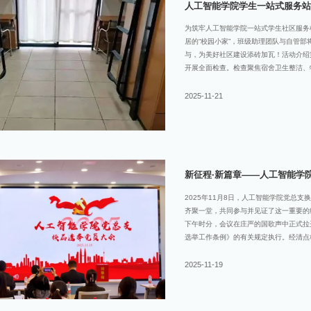
人工智能学院学生一站式服务站
为筑牢人工智能学院一站式学生社区服务
居的“校园小家”，班级助理团队与自管
与，为美好社区建设添砖加瓦！活动介绍
开展全面检查。检查聚焦宿舍卫生整洁、
与待改进之处，更会结合一站式服务理念
宿舍环境无需担心问题整改压力，我们坚
2025-11-21
有需要的宿舍，还将提供针对性协助，让
牢基础。活动预告经过一周的整改提升，
正式拉开帷幕！本次评比将围绕“卫生状
神，评选出兼具实用性与幸福感的文明宿
动分享环节，邀请优秀宿舍代表
新征程·新篇章——人工智能学
2025年11月8日，人工智能学院党总
齐聚一堂，共同参与并见证了这一重要的
下午时分，会议在庄严的国歌声中正式拉
选举工作条例》的有关规定执行。经清点
应到会人数的五分之四，为大会的有效举
志代表上一届总支委员会以《党建引领强
2025-11-19
结了过去五年来学院党总支在思想政治建
等方面取得的主要成绩与宝贵经验，客观
动态和学院人才培养的核心目标，报告进