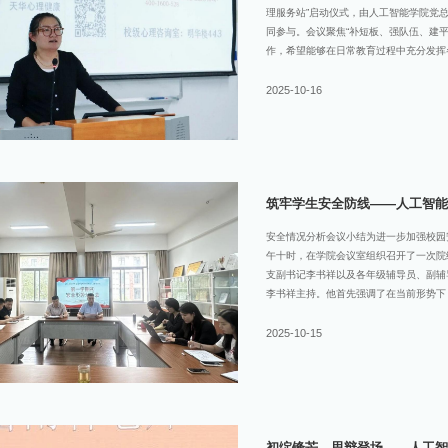
理服务站”启动仪式，由人工智能学院党
同参与。会议聚焦“补短板、强队伍、建
作，希望能够在日常教育过程中充分发挥
玫老师明确了心理委员近一阶段的核心职
系等情况；高年级需要关注习压力、职业
2025-10-16
员服务同学之时也要关注自我，学会自我
了校院两级资源：学校心理咨询中心位于明
台”提前1天预约，同时学校也开通了2
需求；学院心理咨询室设在明华楼348
与“AI心理
筑牢学生安全防线——人工智能
安全情况分析会议小结为进一步加强校园
午十时，在学院会议室组织召开了一次院
支副书记李书祥以及各年级辅导员、副辅
李书祥主持。他首先强调了在当前形势下
次会议既是一次常规的工作部署，更是一
对全体学生的思想、心理及生活状况进行
2025-10-15
础。02深入讨论细致分析会议过程中，
所负责年级学生的整体风貌与个别需要关
重点对学生在学业压力、人际交往、心理
出的“问题学生”或“重点关注学生”群体
见，力求做到情况明、底数清、判断
初绽锋芒，思辩登场——人工智