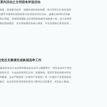
系列活动之文明宿舍评选活动
根基，营造整洁有序、温馨和谐的宿舍氛围，助力同学们打造舒适宜
部将携手开展系列宿舍检查与文明宿舍评比活动，诚邀全体同学共同参
第12周起，班级助理团队与自管部将组建专项检查小组，深入各宿舍
物品摆放规范、安全用电规范等核心维度，不仅会细致记录宿舍亮点
，现场为同学们提供整理收纳技巧指导、安全常识科普等贴心服务。
持“检查+帮扶”并重——对于发现的问题，会给出具体整改建议；对于
每一次检查都成为提升宿舍生活品质的契机，为后续文明宿舍评选筑
第13周，文明宿舍终极评比将在人工智能学院一站式学生社区服务站
况、文化氛围、安全规范、集体凝聚力”四大维度，结合一站式服务精
舍。评比现场不仅会展示各宿舍的整改成果与特色风采，还设置了互
院党总支圆满完成换届选举工作
支换届选举党员大会在明华楼远程会议中心隆重举行。学院全体共产党员
组织生活。大会由金玫同志主持。党建铸魂，是筑牢堡垒的根本所在
开帷幕。会议严格按照《中国共产党章程》和《中国共产党基层组织
核实，会议应到有选举权的党员人数符合法定要求，实到会人数超过
行提供了坚实保障。回顾过往，砥砺奋进大会上，党总支书记赵科同
根基赋能育人新篇》为题进行工作报告。报告全面、系统地回顾和总
设、基层组织建设、党员教育管理以及推动党建与育人工作深度融合
分析了当前工作中存在的不足与挑战。结合人工智能学科发展的前沿
一步明确了未来五年学院党建工作的指导思想、重点任务和发展规