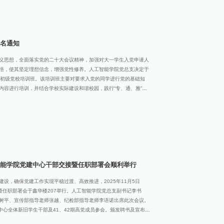
夺冠。25汽车服务与工程中本贯通1班：32名同学组成大家庭，班风
汽车专业与中本贯通特色，班规强化示范引领，班歌《经典永流传》融
5计算机科学与技术1班：秉持“以学正风、以学促干”理念，班风凝
名通知
义思想，全面落实党的二十大会议精神，加强对大一学生入党申请人
悟，使其坚定理想信念，增强党性修养。人工智能学院党总支决定于
第二期初级党校培训班。该培训班主要对要求入党的同学进行党的基础知
内容进行培训，并结合学校实际建设和谐校园，践行“专、通、雅”育
坚定理想信念，以实际行动争取早日加入组织，成为一名合格的中国
从共产党的领导，认同党的路线、方针、政策；2、满18周岁，团
25级符合入党申请条件的同学请扫码加入钉钉群。人工智能学院新媒
陈树平老师
能学院党建中心干部交接暨任职部署会顺利举行
设，确保党建工作实现平稳过渡、高效推进，2025年11月5日
接暨任职部署会于鑫华楼207举行。人工智能学院党总支副书记李书
树平、宣传部指导老师张越、纪检部指导老师李语诺出席此次会议。
中心全体新旧学生干部及41、42期高党成员参会。颁发聘书及宣布新
中心主任助理袁丽作交接报告，她代表上一届全体干部，向学院党总