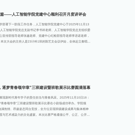
党员的认真审议，工作报告获得一致通过。规范选举 风气清正随后，
篇——人工智能学院党建中心顺利召开月度讲评会
部署下一阶段工作任务，人工智能学院党建中心于2025年11月13
。人工智能学院党总支副书记李书祥老师、人工智能学院党总支组织委
心宣传部指导老师张越老师、党建中心纪检部指导老师李语诺老师，
。本次大会的主持人是23计科1班的陈艺文会议伊始，全体起立奏唱国
建中心主任助理陈兆宇发言主任助理陈兆宇系统总结了开学以来各部
参与宣传部迎新工作，配合纪检部推进志愿服务，协同秘书部完善信
将优化信息同步机制、完善工作流程标准化等改进措施。他表示，将
推动一站式党员服务站工作再上新台阶。组织部副部长，李梦滢同学
近期工作。组织部积极协助退役军人技能培训及英国赫特福德大学来
子学习结对整理，共组建30个重点小组，开展34次学习结对。持续
，逐梦青春颂华章”三班建设暨班歌展示比赛圆满落幕
现新时代青年学子的责任担当与青春风采。2025年11月10日16：
梦青春颂华章”三班建设暨班歌展示比赛在小剧场成功举办。学院领
饱满热情、昂扬姿态同台竞技，全方位呈现班级建设成果与集体精神
度与艺术感染力的文化盛宴。本次比赛严格遵循公平、公正、公开原
、凝聚力，以及班歌演绎的表现力、协作力、感染力等多维度进行专
班级详细风采展示如下：一等奖25人工智能2班：以“为做人而学
注重集体温暖。班徽融入麦穗与橙色元素，彰显归属感；班歌《稻香》