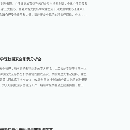
总支副书记、心理健康教育指导老师金玫主持并主讲，全体心理委员共
平台”三大核心。金老师首先提出学院党总支十分关注学生心理健康工
各班心理委员作用和力量，搭建覆盖全院的心理关怀网络。会上，金
责与关注重点：大一年级需要关注新生作息调整、饮食适应、寝室关
迷茫，警惕重修、处分等问题带来的负面情绪。同时她叮嘱，心理委
调节，遇到任何困难可随时沟通。为助力工作开展，金玫老师还介绍
华楼443，除电话、QQ邮箱预约外，学生还可以通过“钉钉学工平
4小时免费心理咨询热线，大大满足了部分学生在夜间、周末需要咨询的
，学生可以通过与心理委员、辅导员联系，在此进行谈心，后续也将
学院校园安全形势分析会
安全管理，切实维护和谐稳定的育人环境，人工智能学院于本周一上
级校园安全形势分析学生情况摸底会议。学院党总支书记赵科、党总
导员共同出席了本次会议。01聚焦重点排查隐患会议由党总支副书记
，深入研判校园安全稳定工作、精准掌握学生动态的重要性，指出本
次聚焦重点、排查隐患的务实之举，旨在通过学院层面的集中研讨，
一次系统性的梳理与评估，为后续精准施策、精细管理奠定坚实基
各年级辅导员结合日常管理、谈心谈话、宿舍走访等情况，逐一汇报了
注的学生情况。与会人员围绕汇报内容进行了深入讨论和细致分析，
健康、网络使用等方面可能存在的风险点进行了研判，并对初步筛查
进行了集体会诊，就其表现特征、潜在风险及初步干预帮扶思路交换了意
能学院新生辩论演示赛圆满落幕