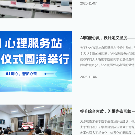
支及各位老师的悉心指导、全体同学的团
2025-11-07
作、党员工作站维护、宿舍结对帮扶、学
新不足等问题，并分享了“永葆初心、勇
学、大胆创新、凝聚合力。随后，李书祥
辛勤付出；紧接着宣读新一届党建中心任
责。新一届干部任职报告主任助
AI赋能心灵，设计定义温度——
为了让AI智慧与心理温度在视觉中共鸣，诚
学天华学院的校园里，“AI心理服务站”
们诚挚向人工智能学院的同学们发出邀约
独特性的logo，让AI的理性与心理的温
站”是学院心理育人与人工智能技术的创
暖与专业。而人工智能学院的你们，是校园
2025-11-06
律，把技术的边界拓展为创意的疆域。一枚
们的第一视觉触点，是科技关怀心灵的具
赋予logo“理性的科技感”与“感性的人
因我们对logo的期待，是高级感与独特
提升综合素质，闪耀先锋形象 
为系统性加强学院学生自治队伍建设，锻
支于近日召开了学生自治队伍全体干部专
养工作迈入了规范化、体系化的新阶段。