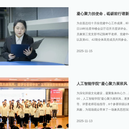
划，为新征程指明了方向。经过全体与会
大会进入选举程序。陈树平同志宣读了
凝心聚力担使命，砥砺前行谱新
为全面总结十月份党建中心工作成果，科学
日19时在星华楼会议厅召开月度讲评会
员兼第三党支部书记陈树平老师、党建中
以及第41、42期全体高党成员共同参会
歌各部门代表发言，依次进行工作汇报党
门工作：协助组织部完成重要活动保障，
2025-11-15
息管理。针对工作中发现的不足，他提出
以更务实的态度与各部门通力协作，共同
发言组织部副部长李梦滢同学汇报了部门
访活动的展卡准备，完成42期入党积极分
推进“学习强国”学习，
人工智能学院“凝心聚力展班风
为深化班级文化建设，凝聚集体向心力，展
00，人工智能学院“凝心聚力展班风，逐
导、评委老师莅临指导，8个参赛班级以
风貌，为现场观众带来了一场兼具思想深
则，评委团从班风建设的创新性、实效性
业评审，最终评选出各级奖项。现将获奖
2025-11-13
习”为指引，班规明确学习时段与纪律，